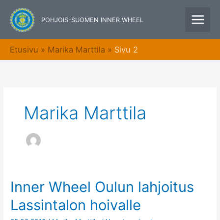
Siirry
sisältöön
POHJOIS-SUOMEN INNER WHEEL
Etusivu
Marika Marttila
Sivu 2
Marika Marttila
Inner Wheel Oulun lahjoitus
Inner
Wheel
Lassintalon hoivalle
Oulun
lahjoitus