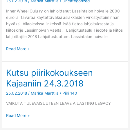
25.02.2018
/
Marika Marttila
/
Uncategorized
Lassintalon
hoivalle
Inner Wheel Oulu ry on lahjoittanut Lassintalon hoivalle 2000
eurolla tavaraa käytettäväksi asiakkaiden virkistystoiminnan
hyväksi. Allaolevissa linkeissä lisää tietoa lahjoituksesta ja
kiitoskirje Lassinhoivan väeltä. Lahjoitustaulu Tiedote ja kiitos
lahjoittajille 2018 Lahjoitustuotteet Lassintalon hoivalle
Read More »
Kutsu piirikokoukseen
Kutsu
piirikokoukseen
Kajaaniin 24.3.2018
Kajaaniin
24.3.2018
25.02.2018
/
Marika Marttila
/
Piiri 140
VAIKUTA TULEVAISUUTEEN LEAVE A LASTING LEGACY
Read More »