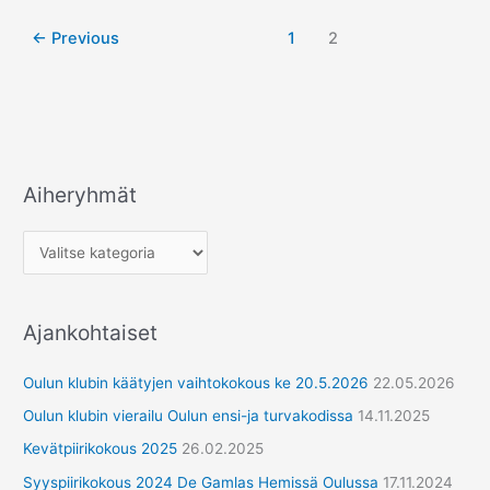
←
Previous
1
2
Aiheryhmät
A
i
h
e
r
Ajankohtaiset
y
h
Oulun klubin käätyjen vaihtokokous ke 20.5.2026
22.05.2026
m
Oulun klubin vierailu Oulun ensi-ja turvakodissa
14.11.2025
ä
Kevätpiirikokous 2025
26.02.2025
t
Syyspiirikokous 2024 De Gamlas Hemissä Oulussa
17.11.2024