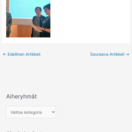
←
Edellinen Artikkeli
Seuraava Artikkeli
→
Aiheryhmät
A
i
h
e
r