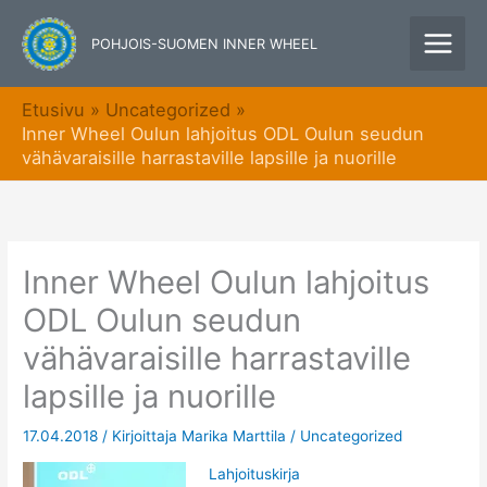
Siirry
sisältöön
POHJOIS-SUOMEN INNER WHEEL
Etusivu
Uncategorized
Inner Wheel Oulun lahjoitus ODL Oulun seudun
vähävaraisille harrastaville lapsille ja nuorille
Inner Wheel Oulun lahjoitus
ODL Oulun seudun
vähävaraisille harrastaville
lapsille ja nuorille
17.04.2018
/ Kirjoittaja
Marika Marttila
/
Uncategorized
Lahjoituskirja