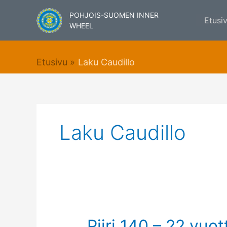
Siirry
POHJOIS-SUOMEN INNER
sisältöön
Etusi
WHEEL
Etusivu
Laku Caudillo
Laku Caudillo
Piiri
Piiri 140 – 22 vuo