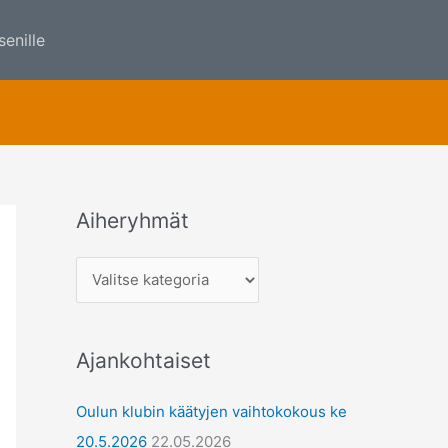
senille
Aiheryhmät
A
i
h
e
r
Ajankohtaiset
y
h
Oulun klubin käätyjen vaihtokokous ke
m
20.5.2026
22.05.2026