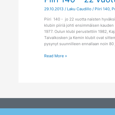
140
29.10.2013
/
Laku Caudillo
/
Piiri 140
,
P
–
22
Piiri 140 ­- jo 22 vuotta naisten hyväk
vuotta
klubin piiriä johti ensimmäisen kauden
naisten
1977. Oulun klubi perustettiin 1982, K
hyväksi
Taivalkosken ja Kemin klubit ovat sitt
pysynyt suunnilleen ennallaan noin 80 
Read More »