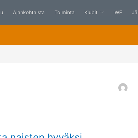
vu
Ajankohtaista
Toiminta
Klubit
IWF
Jä
tta naisten hyväksi