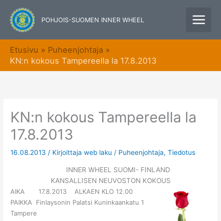
Siirry
sisältöön
POHJOIS-SUOMEN INNER WHEEL
Etusivu
Puheenjohtaja
KN:n kokous Tampereella la 17.8.2013
KN:n kokous Tampereella la
17.8.2013
16.08.2013
/ Kirjoittaja
web laku
/
Puheenjohtaja
,
Tiedotus
INNER WHEEL SUOMI- FINLAND
KANSALLISEN NEUVOSTON KOKOUS
AIKA 17.8.2013 ALKAEN KLO 12.00
PAIKKA Finlaysonin Palatsi Kuninkaankatu 1
Tampere