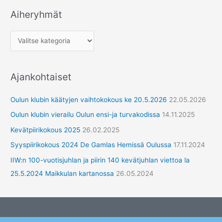
Aiheryhmät
A
i
h
e
r
Ajankohtaiset
y
h
Oulun klubin käätyjen vaihtokokous ke 20.5.2026
22.05.2026
m
Oulun klubin vierailu Oulun ensi-ja turvakodissa
14.11.2025
ä
Kevätpiirikokous 2025
26.02.2025
t
Syyspiirikokous 2024 De Gamlas Hemissä Oulussa
17.11.2024
IIW:n 100-vuotisjuhlan ja piirin 140 kevätjuhlan viettoa la
25.5.2024 Maikkulan kartanossa
26.05.2024