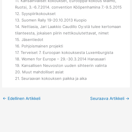
11. Kansainväliset kokoukset, Eurooppa-kokous Malmö,
Ruotsi, 3.-6.7.2014. convention Kööpenhamina 7.-9.5.2015
12. Syyspiirikokoukset
13. Suomen Rally 19-20.10.2013 Kuopio
14. Nettiasia, Jari Laakkio Caudillo Oy:stä tulee kertomaan
tilanteesta, jokaisen piirin nettikoulutettavat, nimet
15. Jäsentiedot
16. Pohjoismainen projekti
17. Terveiset 7. Euroopan kokouksesta Luxemburgista
18. Women for Europe – 29.-30.3.2014 Hanasaari
19. Kansallisen Neuvoston uuden sihteerin valinta
20. Muut mahdolliset asiat
21. Seuraavan kokouksen paikka ja aika
←
Edellinen Artikkeli
Seuraava Artikkeli
→