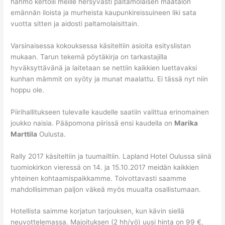
hahmo kertoili meille hersyvästi paltamolaisen maatalon
emännän iloista ja murheista kaupunkireissuineen liki sata
vuotta sitten ja aidosti paltamolaisittain.
Varsinaisessa kokouksessa käsiteltiin asioita esityslistan
mukaan. Tarun tekemä pöytäkirja on tarkastajilla
hyväksyttävänä ja laitetaan se nettiin kaikkien luettavaksi
kunhan mämmit on syöty ja munat maalattu. Ei tässä nyt niin
hoppu ole.
Piirihallitukseen tulevalle kaudelle saatiin valittua erinomainen
joukko naisia. Pääpomona piirissä ensi kaudella on
Marika
Marttila
Oulusta.
Rally 2017 käsiteltiin ja tuumailtiin. Lapland Hotel Oulussa siinä
tuomiokirkon vieressä on 14. ja 15.10.2017 meidän kaikkien
yhteinen kohtaamispaikkamme. Toivottavasti saamme
mahdollisimman paljon väkeä myös muualta osallistumaan.
Hotellista saimme korjatun tarjouksen, kun kävin siellä
neuvottelemassa. Majoituksen (2 hh/yö) uusi hinta on 99 €,