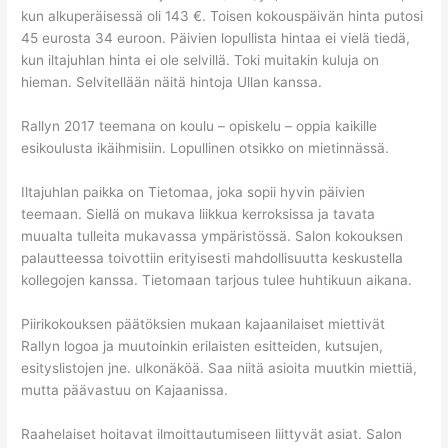
kun alkuperäisessä oli 143 €. Toisen kokouspäivän hinta putosi
45 eurosta 34 euroon. Päivien lopullista hintaa ei vielä tiedä,
kun iltajuhlan hinta ei ole selvillä. Toki muitakin kuluja on
hieman. Selvitellään näitä hintoja Ullan kanssa.
Rallyn 2017 teemana on koulu – opiskelu – oppia kaikille
esikoulusta ikäihmisiin. Lopullinen otsikko on mietinnässä.
Iltajuhlan paikka on Tietomaa, joka sopii hyvin päivien
teemaan. Siellä on mukava liikkua kerroksissa ja tavata
muualta tulleita mukavassa ympäristössä. Salon kokouksen
palautteessa toivottiin erityisesti mahdollisuutta keskustella
kollegojen kanssa. Tietomaan tarjous tulee huhtikuun aikana.
Piirikokouksen päätöksien mukaan kajaanilaiset miettivät
Rallyn logoa ja muutoinkin erilaisten esitteiden, kutsujen,
esityslistojen jne. ulkonäköä. Saa niitä asioita muutkin miettiä,
mutta päävastuu on Kajaanissa.
Raahelaiset hoitavat ilmoittautumiseen liittyvät asiat. Salon