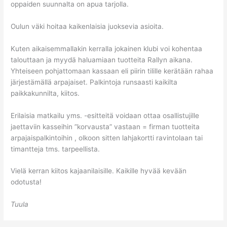
oppaiden suunnalta on apua tarjolla.
Oulun väki hoitaa kaikenlaisia juoksevia asioita.
Kuten aikaisemmallakin kerralla jokainen klubi voi kohentaa
talouttaan ja myydä haluamiaan tuotteita Rallyn aikana.
Yhteiseen pohjattomaan kassaan eli piirin tilille kerätään rahaa
järjestämällä arpajaiset. Palkintoja runsaasti kaikilta
paikkakunnilta, kiitos.
Erilaisia matkailu yms. -esitteitä voidaan ottaa osallistujille
jaettaviin kasseihin ”korvausta” vastaan = firman tuotteita
arpajaispalkintoihin , olkoon sitten lahjakortti ravintolaan tai
timantteja tms. tarpeellista.
Vielä kerran kiitos kajaanilaisille. Kaikille hyvää kevään
odotusta!
Tuula