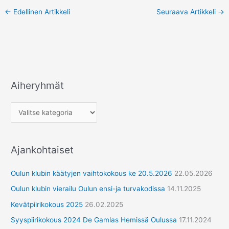
←
Edellinen Artikkeli
Seuraava Artikkeli
→
Aiheryhmät
A
i
h
e
r
Ajankohtaiset
y
h
Oulun klubin käätyjen vaihtokokous ke 20.5.2026
22.05.2026
m
Oulun klubin vierailu Oulun ensi-ja turvakodissa
14.11.2025
ä
Kevätpiirikokous 2025
26.02.2025
t
Syyspiirikokous 2024 De Gamlas Hemissä Oulussa
17.11.2024