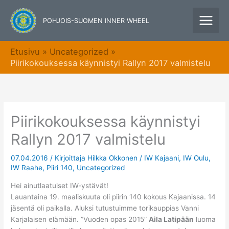
Siirry
sisältöön
POHJOIS-SUOMEN INNER WHEEL
Etusivu
Uncategorized
Piirikokouksessa käynnistyi Rallyn 2017 valmistelu
Piirikokouksessa käynnistyi
Rallyn 2017 valmistelu
07.04.2016
/ Kirjoittaja
Hilkka Okkonen
/
IW Kajaani
,
IW Oulu
,
IW Raahe
,
Piiri 140
,
Uncategorized
Hei ainutlaatuiset IW-ystävät!
Lauantaina 19. maaliskuuta oli piirin 140 kokous Kajaanissa. 14
jäsentä oli paikalla. Aluksi tutustuimme torikauppias Vanni
Karjalaisen elämään. ”Vuoden opas 2015”
Aila Latipään
luoma